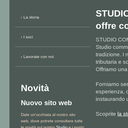
STUDI
La storia
offre 
I soci
STUDIO CO
Studio comm
tradizione. I
Lavorate con noi
tributaria e 
Offriamo un
Forniamo servi
Novità
esperienza, 
instaurando u
Nuovo sito web
Scoprite
la st
Date un'occhiata al nostro sito
web, dove potrete consultare tutte
le novità sul nostro
Studio
e i nostri